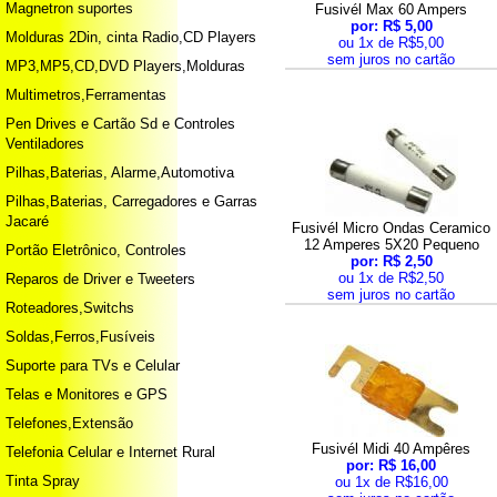
Magnetron suportes
Fusivél Max 60 Ampers
por: R$ 5,00
Molduras 2Din, cinta Radio,CD Players
ou 1x de R$5,00
sem juros no cartão
MP3,MP5,CD,DVD Players,Molduras
Multimetros,Ferramentas
Pen Drives e Cartão Sd e Controles
Ventiladores
Pilhas,Baterias, Alarme,Automotiva
Pilhas,Baterias, Carregadores e Garras
Jacaré
Fusivél Micro Ondas Ceramico
12 Amperes 5X20 Pequeno
Portão Eletrônico, Controles
por: R$ 2,50
ou 1x de R$2,50
Reparos de Driver e Tweeters
sem juros no cartão
Roteadores,Switchs
Soldas,Ferros,Fusíveis
Suporte para TVs e Celular
Telas e Monitores e GPS
Telefones,Extensão
Fusivél Midi 40 Ampêres
Telefonia Celular e Internet Rural
por: R$ 16,00
Tinta Spray
ou 1x de R$16,00