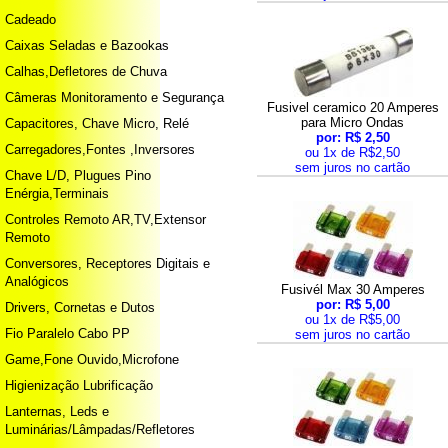
Cadeado
Caixas Seladas e Bazookas
Calhas,Defletores de Chuva
Câmeras Monitoramento e Segurança
Fusivel ceramico 20 Amperes
para Micro Ondas
Capacitores, Chave Micro, Relé
por: R$ 2,50
Carregadores,Fontes ,Inversores
ou 1x de R$2,50
sem juros no cartão
Chave L/D, Plugues Pino
Enérgia,Terminais
Controles Remoto AR,TV,Extensor
Remoto
Conversores, Receptores Digitais e
Analógicos
Fusivél Max 30 Amperes
por: R$ 5,00
Drivers, Cornetas e Dutos
ou 1x de R$5,00
Fio Paralelo Cabo PP
sem juros no cartão
Game,Fone Ouvido,Microfone
Higienização Lubrificação
Lanternas, Leds e
Luminárias/Lâmpadas/Refletores