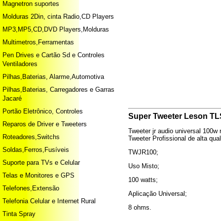
Magnetron suportes
Molduras 2Din, cinta Radio,CD Players
MP3,MP5,CD,DVD Players,Molduras
Multimetros,Ferramentas
Pen Drives e Cartão Sd e Controles
Ventiladores
Pilhas,Baterias, Alarme,Automotiva
Pilhas,Baterias, Carregadores e Garras
Jacaré
Portão Eletrônico, Controles
Super Tweeter Leson T
Reparos de Driver e Tweeters
Tweeter jr audio universal 100w 
Roteadores,Switchs
Tweeter Profissional de alta qu
Soldas,Ferros,Fusíveis
TWJR100;
Suporte para TVs e Celular
Uso Misto;
Telas e Monitores e GPS
100 watts;
Telefones,Extensão
Aplicação Universal;
Telefonia Celular e Internet Rural
8 ohms.
Tinta Spray