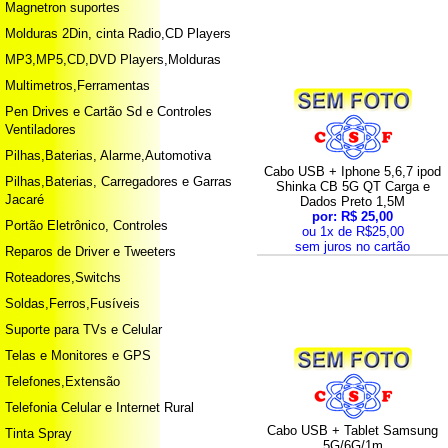
Magnetron suportes
Molduras 2Din, cinta Radio,CD Players
MP3,MP5,CD,DVD Players,Molduras
Multimetros,Ferramentas
Pen Drives e Cartão Sd e Controles
Ventiladores
Pilhas,Baterias, Alarme,Automotiva
Cabo USB + Iphone 5,6,7 ipod
Pilhas,Baterias, Carregadores e Garras
Shinka CB 5G QT Carga e
Jacaré
Dados Preto 1,5M
por: R$ 25,00
Portão Eletrônico, Controles
ou 1x de R$25,00
sem juros no cartão
Reparos de Driver e Tweeters
Roteadores,Switchs
Soldas,Ferros,Fusíveis
Suporte para TVs e Celular
Telas e Monitores e GPS
Telefones,Extensão
Telefonia Celular e Internet Rural
Cabo USB + Tablet Samsung
Tinta Spray
5G/6G/1m