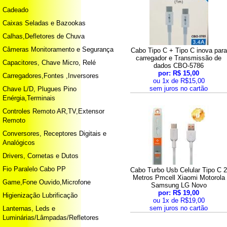
Cadeado
Caixas Seladas e Bazookas
Calhas,Defletores de Chuva
Câmeras Monitoramento e Segurança
Cabo Tipo C + Tipo C inova para
carregador e Transmissão de
Capacitores, Chave Micro, Relé
dados CBO-5786
por: R$ 15,00
Carregadores,Fontes ,Inversores
ou 1x de R$15,00
sem juros no cartão
Chave L/D, Plugues Pino
Enérgia,Terminais
Controles Remoto AR,TV,Extensor
Remoto
Conversores, Receptores Digitais e
Analógicos
Drivers, Cornetas e Dutos
Fio Paralelo Cabo PP
Cabo Turbo Usb Celular Tipo C 
Metros Pmcell Xiaomi Motorola
Game,Fone Ouvido,Microfone
Samsung LG Novo
por: R$ 19,00
Higienização Lubrificação
ou 1x de R$19,00
sem juros no cartão
Lanternas, Leds e
Luminárias/Lâmpadas/Refletores