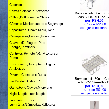
Cadeado
Caixas Seladas e Bazookas
Barra de leds 80mm Co
Led's 5050 Azul Frio 1
Calhas,Defletores de Chuva
por: R$ 4,00
Câmeras Monitoramento e Segurança
ou 1x de R$4,00
sem juros no cartão
Capacitores, Chave Micro, Relé
Carregadores,Fontes ,Inversores
Chave L/D, Plugues Pino
Enérgia,Terminais
Controles Remoto AR,TV,Extensor
Remoto
Conversores, Receptores Digitais e
Analógicos
Drivers, Cornetas e Dutos
Barra de leds 80mm Co
Fio Paralelo Cabo PP
Led's 5050 Vermelho 1
por: R$ 4,00
Game,Fone Ouvido,Microfone
ou 1x de R$4,00
sem juros no cartão
Higienização Lubrificação
Lanternas, Leds e
Luminárias/Lâmpadas/Refletores