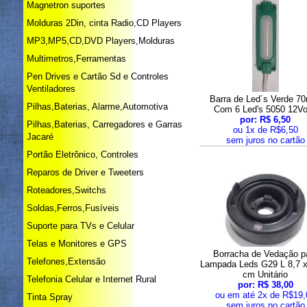
Magnetron suportes
Molduras 2Din, cinta Radio,CD Players
MP3,MP5,CD,DVD Players,Molduras
Multimetros,Ferramentas
Pen Drives e Cartão Sd e Controles
Ventiladores
Barra de Led´s Verde 
Pilhas,Baterias, Alarme,Automotiva
Com 6 Led's 5050 12Vo
por: R$ 6,50
Pilhas,Baterias, Carregadores e Garras
ou 1x de R$6,50
Jacaré
sem juros no cartão
Portão Eletrônico, Controles
Reparos de Driver e Tweeters
Roteadores,Switchs
Soldas,Ferros,Fusíveis
Suporte para TVs e Celular
Telas e Monitores e GPS
Borracha de Vedação p
Telefones,Extensão
Lampada Leds G29 L 8,7 x
cm Unitário
Telefonia Celular e Internet Rural
por: R$ 38,00
ou em até 2x de R$19,
Tinta Spray
sem juros no cartão