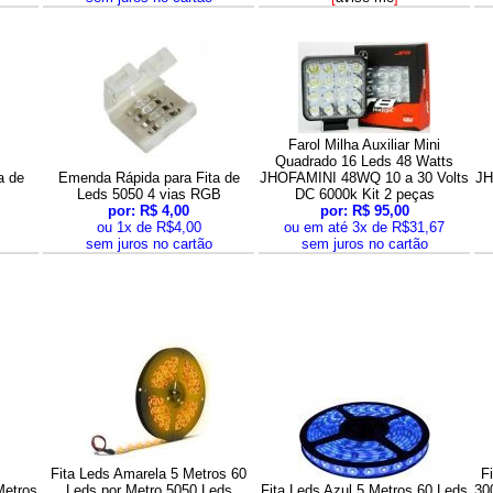
Farol Milha Auxiliar Mini
Quadrado 16 Leds 48 Watts
a de
Emenda Rápida para Fita de
JHOFAMINI 48WQ 10 a 30 Volts
JH
Leds 5050 4 vias RGB
DC 6000k Kit 2 peças
por: R$ 4,00
por: R$ 95,00
ou 1x de R$4,00
ou em até 3x de R$31,67
sem juros no cartão
sem juros no cartão
Fita Leds Amarela 5 Metros 60
F
Metros
Leds por Metro 5050 Leds
Fita Leds Azul 5 Metros 60 Leds
30