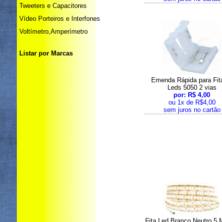
Tweeters e Capacitores
Vídeo Porteiros e Interfones
Voltímetro,Amperímetro
Listar por Marcas
Emenda Rápida para Fit
Leds 5050 2 vias
por: R$ 4,00
ou 1x de R$4,00
sem juros no cartão
Fita Led Branco Neutro 5 