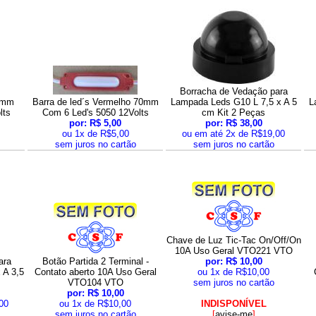
Borracha de Vedação para
70mm
Barra de led´s Vermelho 70mm
Lampada Leds G10 L 7,5 x A 5
L
lts
Com 6 Led's 5050 12Volts
cm Kit 2 Peças
por: R$ 5,00
por: R$ 38,00
ou 1x de R$5,00
ou em até 2x de R$19,00
sem juros no cartão
sem juros no cartão
Chave de Luz Tic-Tac On/Off/On
10A Uso Geral VTO221 VTO
ara
Botão Partida 2 Terminal -
por: R$ 10,00
 A 3,5
Contato aberto 10A Uso Geral
ou 1x de R$10,00
VTO104 VTO
sem juros no cartão
por: R$ 10,00
00
ou 1x de R$10,00
INDISPONÍVEL
sem juros no cartão
[
avise-me
]