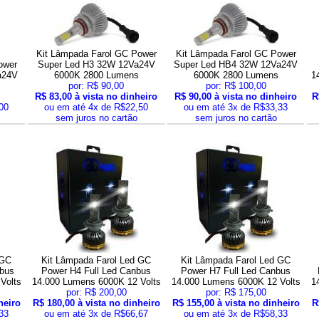
Kit Lâmpada Farol GC Power
Kit Lâmpada Farol GC Power
ower
Super Led H3 32W 12Va24V
Super Led HB4 32W 12Va24V
a24V
6000K 2800 Lumens
6000K 2800 Lumens
1
por: R$ 90,00
por: R$ 100,00
R$ 83,00 à vista no dinheiro
R$ 90,00 à vista no dinheiro
R
00
ou em até 4x de R$22,50
ou em até 3x de R$33,33
sem juros no cartão
sem juros no cartão
 GC
Kit Lâmpada Farol Led GC
Kit Lâmpada Farol Led GC
nbus
Power H4 Full Led Canbus
Power H7 Full Led Canbus
Volts
14.000 Lumens 6000K 12 Volts
14.000 Lumens 6000K 12 Volts
1
por: R$ 200,00
por: R$ 175,00
heiro
R$ 180,00 à vista no dinheiro
R$ 155,00 à vista no dinheiro
R
33
ou em até 3x de R$66,67
ou em até 3x de R$58,33