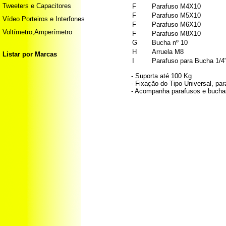
Tweeters e Capacitores
F
Parafuso M4X10
F
Parafuso M5X10
Vídeo Porteiros e Interfones
F
Parafuso M6X10
Voltímetro,Amperímetro
F
Parafuso M8X10
G
Bucha nº 10
H
Arruela M8
Listar por Marcas
I
Parafuso para Bucha 1/4
- Suporta até 100 Kg
- Fixação do Tipo Universal, par
- Acompanha parafusos e buchas