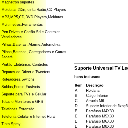
Magnetron suportes
Molduras 2Din, cinta Radio,CD Players
MP3,MP5,CD,DVD Players,Molduras
Multimetros,Ferramentas
Pen Drives e Cartão Sd e Controles
Ventiladores
Pilhas,Baterias, Alarme,Automotiva
Pilhas,Baterias, Carregadores e Garras
Jacaré
Portão Eletrônico, Controles
Suporte Universal TV Le
Reparos de Driver e Tweeters
Itens inclusos:
Roteadores,Switchs
Item
Descrição
Soldas,Ferros,Fusíveis
A
Roldana
Suporte para TVs e Celular
B
Calço Inferior
C
Arruela M6
Telas e Monitores e GPS
D
Suporte Inferior de fixaç
Telefones,Extensão
E
Parafuso M4X30
E
Parafuso M5X30
Telefonia Celular e Internet Rural
E
Parafuso M6X30
Tinta Spray
E
Parafuso M8X30