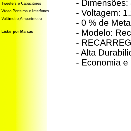
- Dimensões: 
Tweeters e Capacitores
- Voltagem: 1.
Vídeo Porteiros e Interfones
Voltímetro,Amperímetro
- 0 % de Meta
- Modelo: Re
Listar por Marcas
- RECARREG
- Alta Durabil
- Economia e