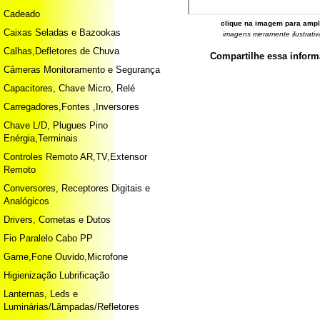
Cadeado
clique na imagem para ampl
Caixas Seladas e Bazookas
imagens meramente ilustrativ
Calhas,Defletores de Chuva
Compartilhe essa infor
Câmeras Monitoramento e Segurança
Capacitores, Chave Micro, Relé
Carregadores,Fontes ,Inversores
Chave L/D, Plugues Pino
Enérgia,Terminais
Controles Remoto AR,TV,Extensor
Remoto
Conversores, Receptores Digitais e
Analógicos
Drivers, Cornetas e Dutos
Fio Paralelo Cabo PP
Game,Fone Ouvido,Microfone
Higienização Lubrificação
Lanternas, Leds e
Luminárias/Lâmpadas/Refletores