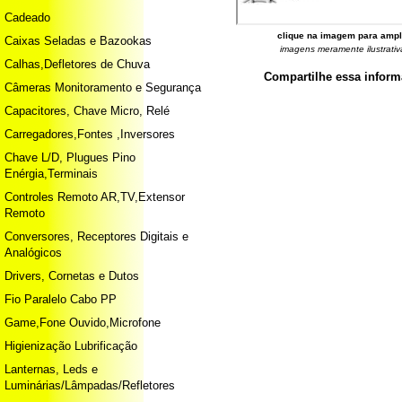
Cadeado
clique na imagem para ampl
Caixas Seladas e Bazookas
imagens meramente ilustrativ
Calhas,Defletores de Chuva
Compartilhe essa infor
Câmeras Monitoramento e Segurança
Capacitores, Chave Micro, Relé
Carregadores,Fontes ,Inversores
Chave L/D, Plugues Pino
Enérgia,Terminais
Controles Remoto AR,TV,Extensor
Remoto
Conversores, Receptores Digitais e
Analógicos
Drivers, Cornetas e Dutos
Fio Paralelo Cabo PP
Game,Fone Ouvido,Microfone
Higienização Lubrificação
Lanternas, Leds e
Luminárias/Lâmpadas/Refletores