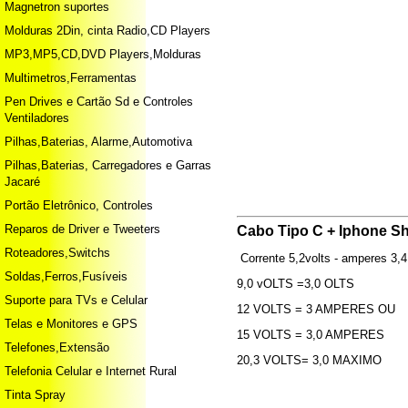
Magnetron suportes
Molduras 2Din, cinta Radio,CD Players
MP3,MP5,CD,DVD Players,Molduras
Multimetros,Ferramentas
Pen Drives e Cartão Sd e Controles
Ventiladores
Pilhas,Baterias, Alarme,Automotiva
Pilhas,Baterias, Carregadores e Garras
Jacaré
Portão Eletrônico, Controles
Reparos de Driver e Tweeters
Cabo Tipo C + Iphone S
Roteadores,Switchs
Corrente 5,2volts - amperes 3,
Soldas,Ferros,Fusíveis
9,0 vOLTS =3,0 OLTS
Suporte para TVs e Celular
12 VOLTS = 3 AMPERES OU
Telas e Monitores e GPS
15 VOLTS = 3,0 AMPERES
Telefones,Extensão
20,3 VOLTS= 3,0 MAXIMO
Telefonia Celular e Internet Rural
Tinta Spray